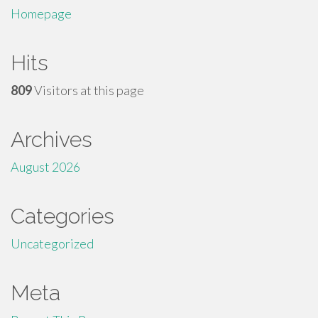
Homepage
Hits
809
Visitors at this page
Archives
August 2026
Categories
Uncategorized
Meta