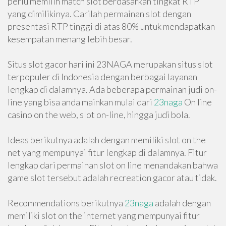
perlu memilih match slot berdasarkan tingkat RTP
yang dimilikinya. Carilah permainan slot dengan
presentasi RTP tinggi di atas 80% untuk mendapatkan
kesempatan menang lebih besar.
Situs slot gacor hari ini 23NAGA merupakan situs slot
terpopuler di Indonesia dengan berbagai layanan
lengkap di dalamnya. Ada beberapa permainan judi on-
line yang bisa anda mainkan mulai dari
23naga
On line
casino on the web, slot on-line, hingga judi bola.
Ideas berikutnya adalah dengan memiliki slot on the
net yang mempunyai fitur lengkap di dalamnya. Fitur
lengkap dari permainan slot on line menandakan bahwa
game slot tersebut adalah recreation gacor atau tidak.
Recommendations berikutnya
23naga
adalah dengan
memiliki slot on the internet yang mempunyai fitur