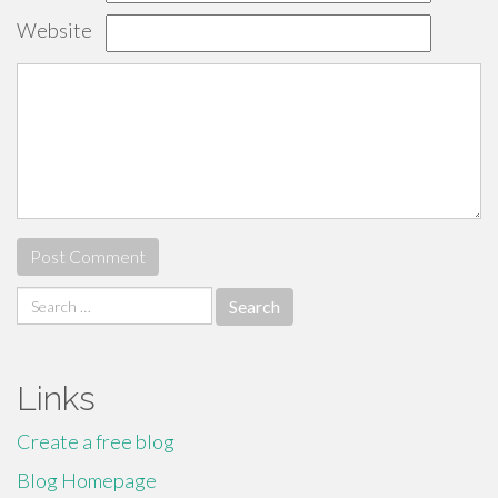
Website
Search
for:
Links
Create a free blog
Blog Homepage