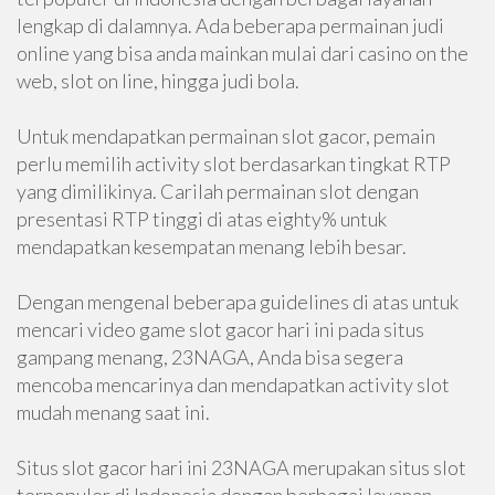
lengkap di dalamnya. Ada beberapa permainan judi
online yang bisa anda mainkan mulai dari casino on the
web, slot on line, hingga judi bola.
Untuk mendapatkan permainan slot gacor, pemain
perlu memilih activity slot berdasarkan tingkat RTP
yang dimilikinya. Carilah permainan slot dengan
presentasi RTP tinggi di atas eighty% untuk
mendapatkan kesempatan menang lebih besar.
Dengan mengenal beberapa guidelines di atas untuk
mencari video game slot gacor hari ini pada situs
gampang menang, 23NAGA, Anda bisa segera
mencoba mencarinya dan mendapatkan activity slot
mudah menang saat ini.
Situs slot gacor hari ini 23NAGA merupakan situs slot