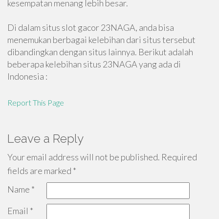
kesempatan menang lebih besar.
Di dalam situs slot gacor 23NAGA, anda bisa
menemukan berbagai kelebihan dari situs tersebut
dibandingkan dengan situs lainnya. Berikut adalah
beberapa kelebihan situs 23NAGA yang ada di
Indonesia :
Report This Page
Leave a Reply
Your email address will not be published.
Required
fields are marked
*
Name
*
Email
*