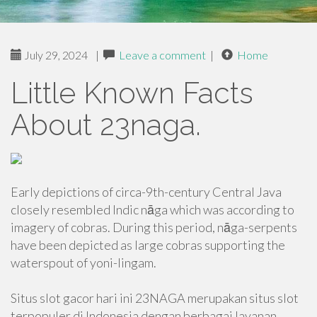
July 29, 2024
|
Leave a comment
|
Home
Little Known Facts
About 23naga.
Early depictions of circa-9th-century Central Java
closely resembled Indic nāga which was according to
imagery of cobras. During this period, nāga-serpents
have been depicted as large cobras supporting the
waterspout of yoni-lingam.
Situs slot gacor hari ini 23NAGA merupakan situs slot
terpopuler di Indonesia dengan berbagai layanan